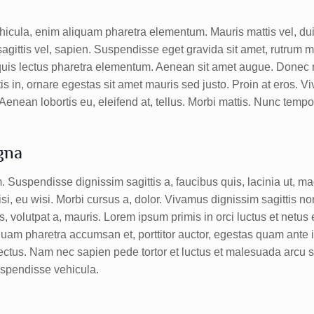
hicula, enim aliquam pharetra elementum. Mauris mattis vel, dui.
 sagittis vel, sapien. Suspendisse eget gravida sit amet, rutrum 
quis lectus pharetra elementum. Aenean sit amet augue. Donec n
 in, ornare egestas sit amet mauris sed justo. Proin at eros. Viv
enean lobortis eu, eleifend at, tellus. Morbi mattis. Nunc tempo
gna
em. Suspendisse dignissim sagittis a, faucibus quis, lacinia ut, 
wisi, eu wisi. Morbi cursus a, dolor. Vivamus dignissim sagittis 
is, volutpat a, mauris. Lorem ipsum primis in orci luctus et netu
Aliquam pharetra accumsan et, porttitor auctor, egestas quam ante
 lectus. Nam nec sapien pede tortor et luctus et malesuada arcu
uspendisse vehicula.