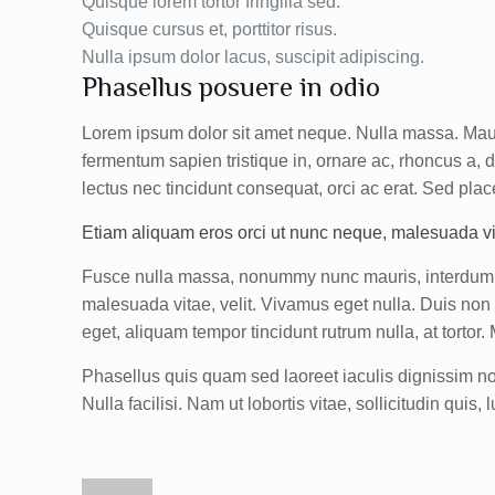
Quisque lorem tortor fringilla sed.
Quisque cursus et, porttitor risus.
Nulla ipsum dolor lacus, suscipit adipiscing.
Phasellus posuere in odio
Lorem ipsum dolor sit amet neque. Nulla massa. Mauris
fermentum sapien tristique in, ornare ac, rhoncus a, 
lectus nec tincidunt consequat, orci ac erat. Sed place
Etiam aliquam eros orci ut nunc neque, malesuada vitae
Fusce nulla massa, nonummy nunc mauris, interdum adi
malesuada vitae, velit. Vivamus eget nulla. Duis non ma
eget, aliquam tempor tincidunt rutrum nulla, at tortor.
Phasellus quis quam sed laoreet iaculis dignissim n
Nulla facilisi. Nam ut lobortis vitae, sollicitudin quis