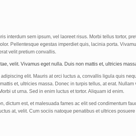
 interdum sem ipsum, vel laoreet risus. Morbi tellus tortor, pr
dolor. Pellentesque egestas imperdiet quis, lacinia porta. Vivamu
rat velit pretium convallis.
, velit. Vivamus eget nulla. Duis non mattis et, ultricies massa. 
piscing elit. Mauris at orci luctus a, convallis ligula quis neq
ttis et, ultricies massa. Donec in turpis tellus, at erat. Nullam v
 Morbi ut urna. Sed in enim luctus et tortor. Aliquam id enim.
on, dictum est, et malesuada fames ac elit sed condimentum fa
, luctus at, velit. Cum sociis natoque penatibus et ultrices posuere