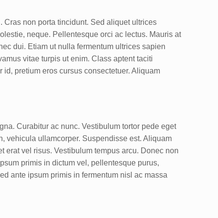
 Cras non porta tincidunt. Sed aliquet ultrices
molestie, neque. Pellentesque orci ac lectus. Mauris at
ec dui. Etiam ut nulla fermentum ultrices sapien
amus vitae turpis ut enim. Class aptent taciti
r id, pretium eros cursus consectetuer. Aliquam
magna. Curabitur ac nunc. Vestibulum tortor pede eget
non, vehicula ullamcorper. Suspendisse est. Aliquam
s et erat vel risus. Vestibulum tempus arcu. Donec non
 ipsum primis in dictum vel, pellentesque purus,
 sed ante ipsum primis in fermentum nisl ac massa